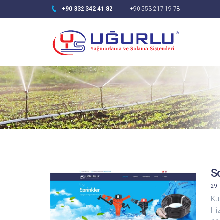
+90 332 342 41 82
+90 553 217 19 78
So
29
Ku
Hiz